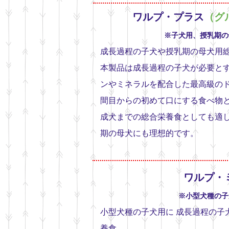
ワルプ・プラス
（グ
※子犬用、授乳期の
成長過程の子犬や授乳期の母犬用
本製品は成長過程の子犬が必要と
ンやミネラルを配合した最高級のド
間目からの初めて口にする食べ物と
成犬までの総合栄養食としても適
期の母犬にも理想的です。
ワルプ・
※小型犬種の子
小型犬種の子犬用に 成長過程の子
養食