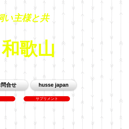
飼い主様と共
an 和歌山
お問合せ
husse japan
サプリメント