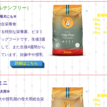
ルテンフリー）
新価格
母犬にも※
150g
総合栄養食
2kg ￥2
7kg ￥7
する特別な栄養素、ビタミ
15kg ￥1
（税
ッグフードです。生後3週
して、また生後4週間から
しています。妊娠中や授乳
詳細はこちら
ミニ
犬用※
新価格
犬や授乳期の母犬用総合栄
150g
2kg ￥2