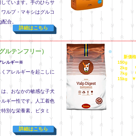
適しています。手のひらサ
。ワルプ・マキシはグルコ
kg配合。
詳細はこちら
グルテンフリー）
新価格
アレルギー※
150g
2kg ￥2
しくアレルギーを起こしに
7kg ￥7
15kg ￥1
（税
）は、おなかの敏感な子犬
レルギー性です。人工着色
な特別な栄養素、ビタミ
。
詳細はこちら