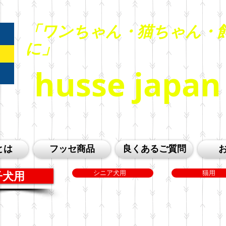
「ワンちゃん・猫ちゃん・
に」
husse jap
とは
フッセ商品
良くあるご質問
子犬用
シニア犬用
猫用