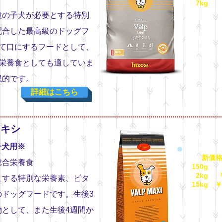
7kg ￥7
（税
種の子犬が必要とする特別
配合した最高級のドッグフ
て口にするフードとして、
栄養食としても適していま
想的です。
詳細はこちら
マキシ
子犬用※
新価格
総合栄養食
150g
2kg ￥2
とする特別な栄養素、ビタ
15kg ￥1
（税
ドッグフードです。生後3
として、また生後4週間か