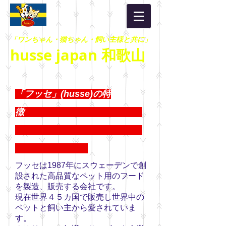
「ワンちゃん・猫ちゃん・飼い主様と共に」
husse japan 和歌山
「フッセ」(husse)の特
徴
ｔ
フッセは1987年にスウェーデンで創
設された高品質なペット用のフード
を製造、販売する会社です。
現在世界４５カ国で販売し世界中の
ペットと飼い主から愛されていま
す。