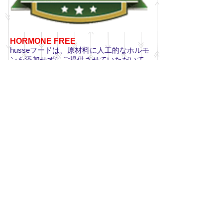
HORMONE FREE
husseフードは、原材料に人工的なホルモ
ンを添加せずにご提供させていただいて
おります。
機能性に優れたフードで
健康維持
ペットの様々な犬種・描種、年齢、体
格、育成環境に合ったフードをご提供
したいという思いからフッセの商品は
一般市場では販売しておりません。
フッセには栄養学のトレーニングを受
けた専属のアドバイザーがおり、お客
様のペットそれぞれにぴったりのフー
ドとアドバイスをご提供致します。
フードはペット先進国のスウェーデン
製。