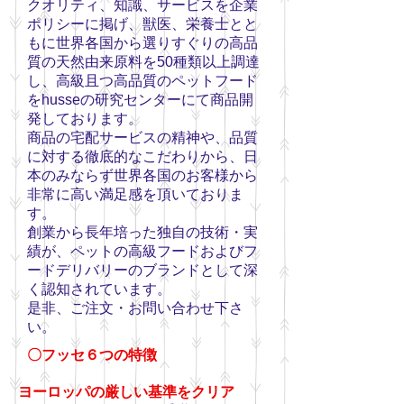
クオリティ、知識、サービスを企業
ポリシーに掲げ、獣医、栄養士とと
もに世界各国から選りすぐりの高品
質の天然由来原料を50種類以上調達
し、高級且つ高品質のペットフード
をhusseの研究センターにて商品開
発しております。
商品の宅配サービスの精神や、品質
に対する徹底的なこだわりから、日
本のみならず世界各国のお客様から
非常に高い満足感を頂いておりま
す。
創業から長年培った独自の技術・実
績が、ペットの高級フードおよびフ
ードデリバリーのブランドとして深
く認知されています。
是非、ご注文・お問い合わせ下さ
い。
〇フッセ６つの特徴
ヨーロッパの厳しい基準をクリア