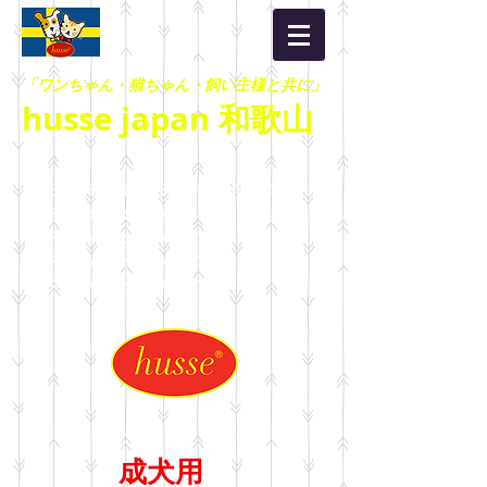
「ワンちゃん・猫ちゃん・飼い主様と共に」
husse japan 和歌山
HEALTHY LIFESTYLE：HEALTHY
LIFESTYLE：HEALTHY
LIFESTYLE：HEALTHY
LIFESTYLE：HEALTHY
LIFESTYLE：HEALTHY
成犬用