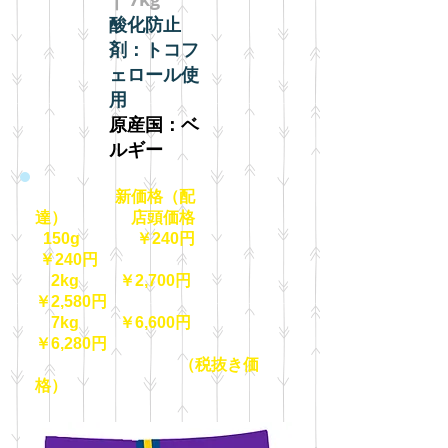
酸化防止
剤：トコフ
ェロール使
用
原産国：ベ
ルギー
新価格（配
達） 店頭価格
150g ￥240円
￥240円
2kg ￥2,700円
￥2,580円
7kg ￥6,600円
￥6,280円
（税抜き価
格）