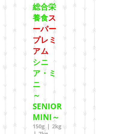
総合栄
養食
ス
ーパー
プレミ
アム
シニ
ア・ミ
ニ
～
SENIOR
MINI～
150g ❘ 2kg
❘ 7kg