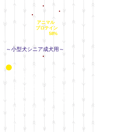
アニマル
プロテイン
58%
～小型犬シニア成犬用～
シニア用総合栄養食
本製品は消化に優しい高い栄養素を含
む最上の材料から作りました。シニア
の愛犬に配慮したバランスの良い栄養
素を含む理想的な総合栄養食で、健康
維持をサポートします。脂肪分わずか
9%の低脂肪食で、シニアの愛犬の健
康的な体重管理が可能です。関節や心
臓機能の健康維持のためにコンドロイ
チンとグルコサミンをたっぷり配合し
ました。