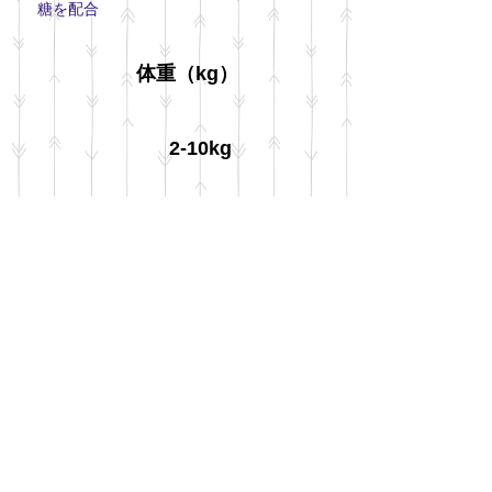
糖を配合
体重（kg）
2-10kg
11-30kg
＋30kg
1日の食事量の目安
20-12 g × kg