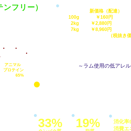
テンフリー）
新価格（配達） 
100g ￥160円 
2kg ￥2,880円 ￥2
7kg ￥8,960円 ￥8
（税抜き価格
アニマル
～ラム使用の低アレル
プロテイン
65%
ラムとライス（羊とお米）ベースの成猫用総合栄
になりにくい高品質のラムとお米を使用しました
ランスのスーパープレミアムの品質です。愛猫の
33%
19%
消化率9
消費エネ