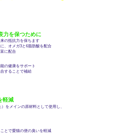
疫力を保つために
本来の抵抗力
を保ちます
に、オメガ3と6脂肪酸を配合
豊富に配合
機能の健康をサポート
配合することで補給
を軽減
以上）をメインの原材料として使用し、
ることで愛猫の便の臭いを軽減