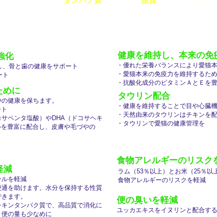
タンパク質
脂質
健康を維持し、本来の免
強化
・優れた栄養バランスにより愛猫
し、骨と歯の健康をサポート
・愛猫本来の免疫力を維持するため
ート
・抗酸化成分のビタミンＡとＥを
ために
タウリン配合
やの健康を保ちます。
・健康を維持することで目や心臓
ート
・天然由来のタウリンはチキンを
コサペンタ塩酸）やDHA（ドコサヘキ
・タウリンで愛猫の健康管理を
を豊富に配合し、皮膚や毛づやの
食物アレルギーのリスク
軽減
ラム（53％以上）とお米（25％
ールを軽減
食物アレルギーのリスクを軽減
便通を助けます。水分を保持する性質
できます。
便の臭いを軽減
チキンタンパク質で、高品質で消化に
ユッカエキスをイヌリンと配合す
便の量も少なめに