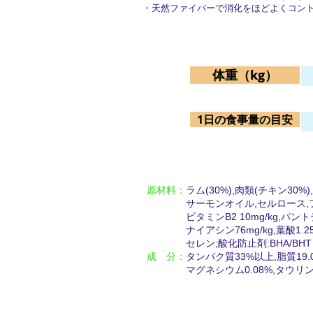
・天然ファイバーで消化をほどよくコン
体重（kg）
1日の食事量の目安
原材料：
ラム(30%),肉類(チキン30
サーモンオイル,セルロース,フラクトオリゴ
ビタミンB2 10mg/kg,パントテン酸18m
ナイアシン76mg/kg,葉酸1.25mg/
セレン;酸化防止剤:BHA/BHT
成 分：
タンパク質33%以上,脂質19.0
マグネシウム0.08%,タウリン200