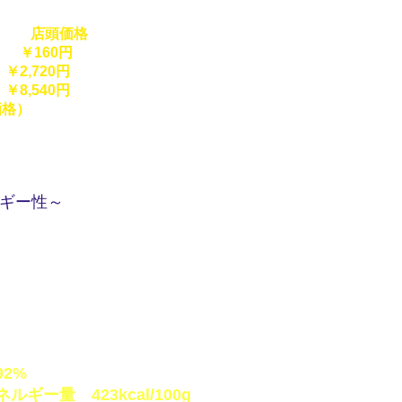
店頭価格
￥160円
,720円
,540円
）
ギー性～
養食です。食物アレルギーの原因
。優れたタンパク質と脂肪分のバ
健康管理に最適です。
2%
ルギー量 423kcal/100g