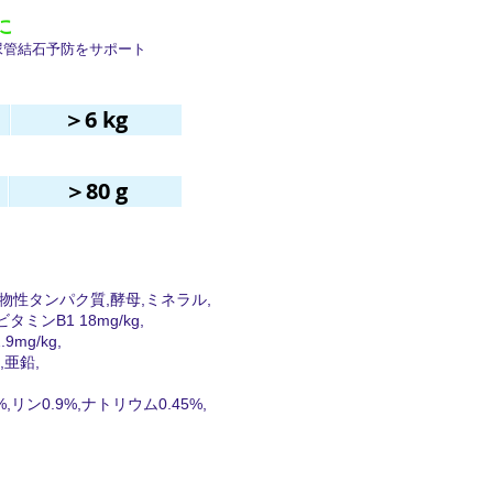
に
尿管結石予防をサポート
＞6 kg
＞80 g
解動物性タンパク質,酵母,ミネラル,
ンB1 18mg/kg,
mg/kg,
,亜鉛,
リン0.9%,ナトリウム0.45%,