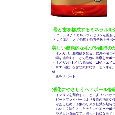
骨と歯を構成するミネラルを
・バランスよくカルシウムとリンを配合
・よく噛むことで歯垢や歯石予防をサポ
美しい健康的な毛づや維持の
・オメガ3と6脂肪酸を配合。皮膚や毛づ
・銅を補給することで毛色の健康をサポ
・オメガ3やオメガ6脂肪酸、EPA（エイ
サエン酸）を含む新鮮なサーモンオイル
健
康をサポート
消化にやさしくヘアボールを
・イヌリンを配合することによりヘアボ
・ビートファイバーにより食物の消化や
があるため、下痢のリスク軽減が期待
・おいしく味付けしたチキンや加水分解
やさしい食品です。消化不良にならず、