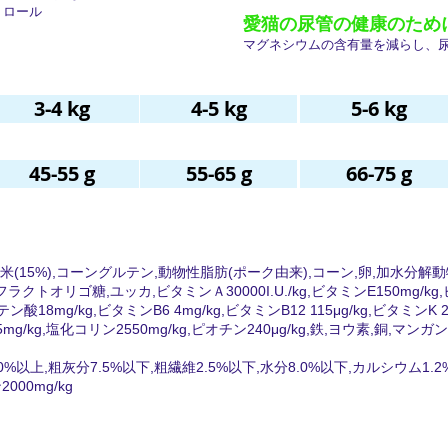
トロール
愛猫の尿管の健康のため
マグネシウムの含有量を減らし、
3-4 kg
4-5 kg
5-6 kg
45-55 g
55-65 g
66-75 g
%),米(15%),コーングルテン,動物性脂肪(ポーク由来),コーン,卵,加水分
糖,ユッカ,ビタミンＡ30000I.U./kg,ビタミンE150mg/kg,ビタミ
g/kg,ビタミンB6 4mg/kg,ビタミンB12 115μg/kg,ビタミンK 2.9
kg,塩化コリン2550mg/kg,ピオチン240μg/kg,鉄,ヨウ素,銅,マンガン
%以上,粗灰分7.5%以下,粗繊維2.5%以下,水分8.0%以下,カルシウム1.2%,
0mg/kg