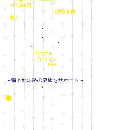
￥7,280円
（税抜き価
格）
アニマル
プロテイン
55%
～猫下部尿路の健康をサポート～
本製品ははミネラルのバランスを調整
することで尿pHを低くしマグネシウ
ムの配合量を抑えることで尿路の健康
管理をサポートする、スーパープレミ
アムの総合栄養食です。
＊発育過程の子猫や、妊娠中・授乳中