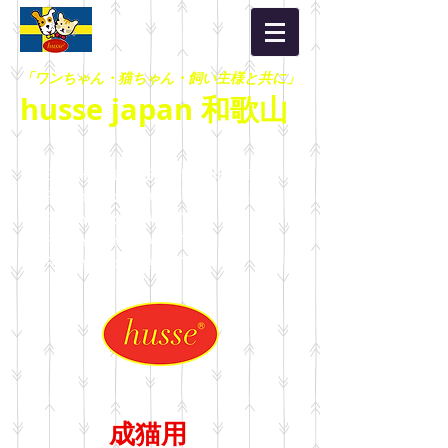
「ワンちゃん・猫ちゃん・飼い主様と共に」
husse japan 和歌山
HEALTHY LIFESTYLE：HEALTHY
LIFESTYLE：HEALTHY
LIFESTYLE：HEALTHY
LIFESTYLE：HEALTHY
LIFESTYLE：HEALTHY
成猫用