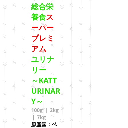
総合栄
養食
ス
ーパー
プレミ
アム
ユリナ
リー
～KATT
URINAR
Y～
100g ❘ 2kg
❘ 7kg
原産国：ベ