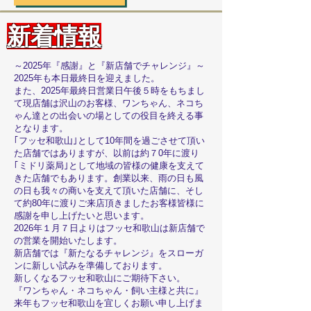
新着情報
～2025年『感謝』と『新店舗でチャレンジ』～
2025年も本日最終日を迎えました。
また、2025年最終日営業日午後５時をもちまし
て現店舗は沢山のお客様、ワンちゃん、ネコち
ゃん達との出会いの場としての役目を終える事
となります。
｢フッセ和歌山｣として10年間を過ごさせて頂い
た店舗ではありますが、以前は約７0年に渡り
｢ミドリ薬局｣として地域の皆様の健康を支えて
きた店舗でもあります。創業以来、雨の日も風
の日も我々の商いを支えて頂いた店舗に、そし
て約80年に渡りご来店頂きましたお客様皆様に
感謝を申し上げたいと思います。
2026年１月７日よりはフッセ和歌山は新店舗で
の営業を開始いたします。
新店舗では『新たなるチャレンジ』をスローガ
ンに新しい試みを準備しております。
新しくなるフッセ和歌山にご期待下さい。
『ワンちゃん・ネコちゃん・飼い主様と共に』
来年もフッセ和歌山を宜しくお願い申し上げま