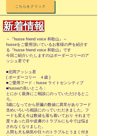
こちらをクリック
新着情報
～『husse friend voice 和歌山』～
husseをご愛用頂いているお客様の声を紹介す
る『husse friend voice 和歌山』です
今回ご紹介いたしますのはボーダーコリーのア
ッシュ君です
■北岡アッシュ君
( ボーダーコリー ４歳 )
■ご愛用フード：husse ライトセンシティブ
■husseの良いところ：
とにかく親身にご相談にのっていただけるとこ
ろ。
3歳になってから肝臓の数値に異常がありフード
含めいろいろ相談にのっていただきました。フ
ードも変え今は数値も落ち着いており それまで
度々あった目や皮膚のトラブルにも今では悩ま
されなくなりました。
人間も犬も病気や日々のトラブルとうまく付き