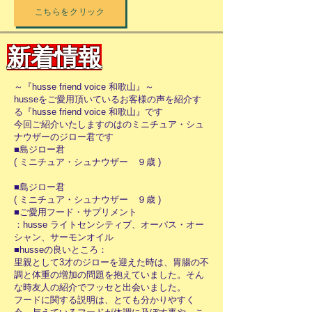
こちらをクリック
新着情報
～『husse friend voice 和歌山』～
husseをご愛用頂いているお客様の声を紹介す
る『husse friend voice 和歌山』です
今回ご紹介いたしますのはのミニチュア・シュ
ナウザーのジロー君です
■島ジロー君
( ミニチュア・シュナウザー ９歳 )
■島ジロー君
( ミニチュア・シュナウザー ９歳 )
■ご愛用フード・サプリメント
：husse ライトセンシティブ、オーパス・オー
シャン、サーモンオイル
■husseの良いところ：
里親として3才のジローを迎えた時は、胃腸の不
調と体重の増加の問題を抱えていました。そん
な時友人の紹介でフッセと出会いました。
フードに関する説明は、とても分かりやすく