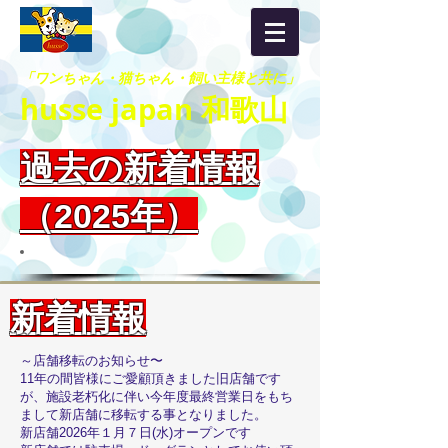
「ワンちゃん・猫ちゃん・飼い主様と共に」
husse japan 和歌山
過去の新着情報
（2025年）
新着情報
～店舗移転のお知らせ〜
11年の間皆様にご愛顧頂きました旧店舗です
が、施設老朽化に伴い今年度最終営業日をもち
まして新店舗に移転する事となりました。
新店舗2026年１月７日(水)オープンです