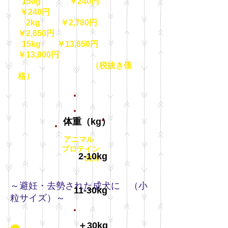
150g ￥240円
￥240円
2kg ￥2,780円
￥2,650円
15kg ￥13,650円
￥13,000円
（税抜き価
格）
体重（kg）
アニマル
プロテイン
2-10kg
81%
～避妊・去勢された成犬に （小
11-30kg
粒サイズ）～
＋30kg