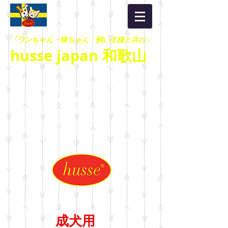
「ワンちゃん・猫ちゃん・飼い主様と共に」
husse japan 和歌山
HEALTHY LIFESTYLE：HEALTHY
LIFESTYLE：HEALTHY
LIFESTYLE：HEALTHY
LIFESTYLE：HEALTHY
LIFESTYLE：HEALTHY
成犬用