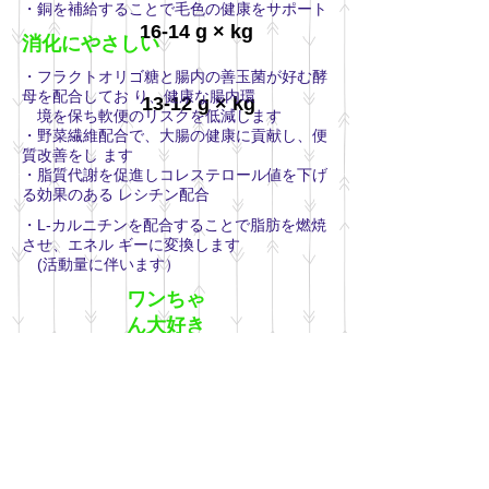
・銅を補給することで毛色の健康をサポート
16-14 g × kg
消化にやさしい
・フラクトオリゴ糖と腸内の善玉菌が好む酵
母を配合してお り、健康な腸内環
13-12 g × kg
境を保ち軟便のリスクを低減します
・野菜繊維配合で、大腸の健康に貢献し、便
質改善をし ます
・脂質代謝を促進しコレステロール値を下げ
る効果のある レシチン配合
・L-カルニチンを配合することで脂肪を燃焼
させ、エネル ギーに変換します
(活動量に伴います）
ワンちゃ
ん大好き
・最高級の原材料を使っているため、ワンち
ゃんが大好 きな味に仕上がってい
ます
健康な歯
・最大限に歯の清浄化を図るためにキブル
(粒)の湿度と 形で最適化をしていま