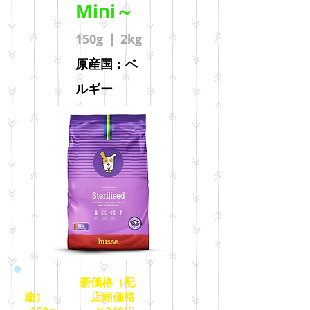
Mini～
150g ❘ 2kg
原産国：ベ
ルギー
新価格（配
達） 店頭価格