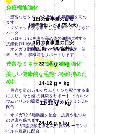
ステアライズドは生後12か月以上の避
免疫機能強化
妊・去勢された成犬用総合栄養食で
す。エネルギー量を制限しつつ、高タ
・豊富なビタミンAとEが、免疫機能を高め
1日の食事量の目安
ンパク質で、体重管理が可能です。L-
ます
カルニチンを配合。チキンベースの食
(
標準活動レベル/室内犬
)
・タジェットから抽出したルテイン、さらに
品で、バランスよくタンパク質と脂質
ベータ
が配合され、愛犬の健康維持にお勧め
・カロチ ンは免疫を高め体の細胞に対する
です。
1日の食事量の目安
抗酸化作用があ ります
(
高活動レベル/室外犬
)
・オメガ３脂肪酸とオメガ６脂肪酸が、健
康、免疫、 脳機能をサポートします
28%
22-14 g × kg
豊富なミネラルで骨と歯を強化
タンパク質
美しい健康的な毛艶づや維持のた
めに
14-12 g × kg
・最適な量のカルシウムとリンを配合する事
により、骨と歯 の健康をサポート ・カルシ
ウムとリンの吸収を最適化するビタミンDを
11-10 g × kg
配合
・オメガ3と6脂肪酸を配合。皮膚や毛づや
の健康を保ちます。
24-16 g × kg
・オメガ3脂肪酸を含む高品質のサーモンオ
イルを豊富に配合